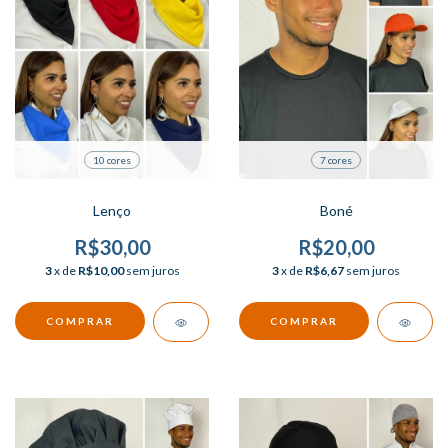
10 cores
7 cores
Lenço
Boné
R$30,00
R$20,00
3
x de
R$10,00
sem juros
3
x de
R$6,67
sem juros
COMPRAR
COMPRAR