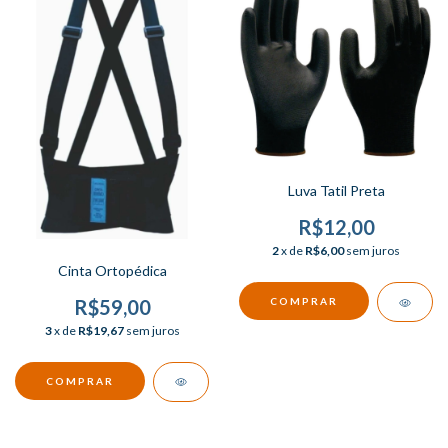
Luva Tatil Preta
R$12,00
2
x de
R$6,00
sem juros
Cinta Ortopédica
R$59,00
3
x de
R$19,67
sem juros
COMPRAR