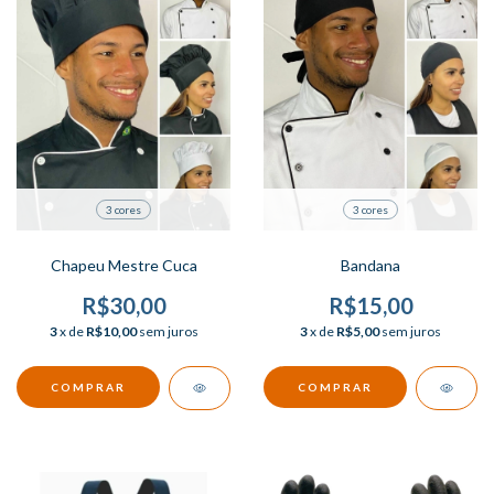
3 cores
3 cores
Chapeu Mestre Cuca
Bandana
R$30,00
R$15,00
3
x de
R$10,00
sem juros
3
x de
R$5,00
sem juros
COMPRAR
COMPRAR