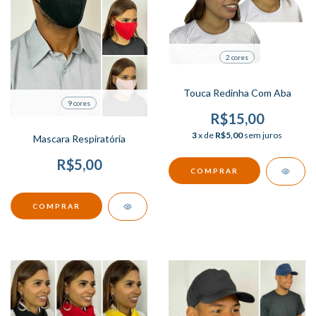
2 cores
Touca Redinha Com Aba
9 cores
R$15,00
3
x de
R$5,00
sem juros
Mascara Respiratória
R$5,00
COMPRAR
COMPRAR