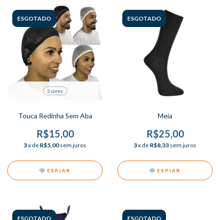
ESGOTADO
ESGOTADO
2 cores
Touca Redinha Sem Aba
Meia
R$15,00
R$25,00
3
x de
R$5,00
sem juros
3
x de
R$8,33
sem juros
ESPIAR
ESPIAR
ESGOTADO
ESGOTADO