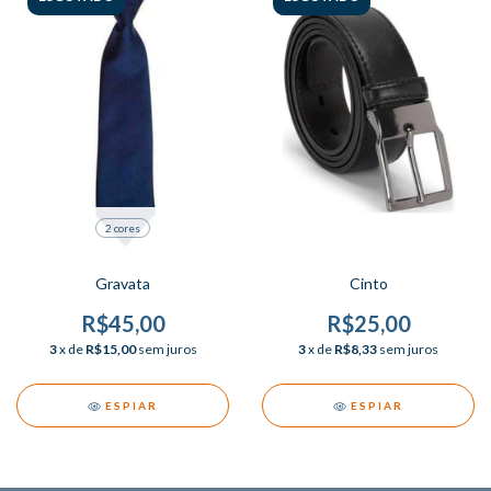
2 cores
Gravata
Cinto
R$45,00
R$25,00
3
x de
R$15,00
sem juros
3
x de
R$8,33
sem juros
ESPIAR
ESPIAR