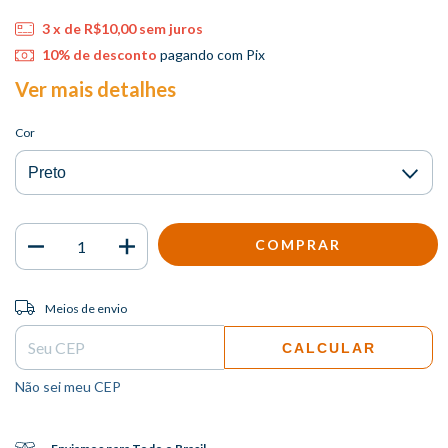
3
x de
R$10,00
sem juros
10% de desconto
pagando com Pix
Ver mais detalhes
Cor
Entregas para o CEP:
ALTERAR CEP
Meios de envio
CALCULAR
Não sei meu CEP