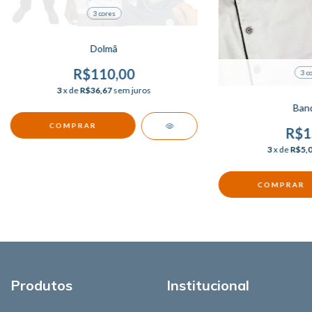
3 cores
Dolmã
R$110,00
3 c
3
x de
R$36,67
sem juros
Ban
COMPRAR
R$1
3
x de
R$5,
COMPRAR
Produtos
Institucional