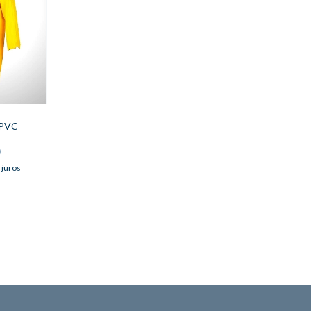
 PVC
0
 juros