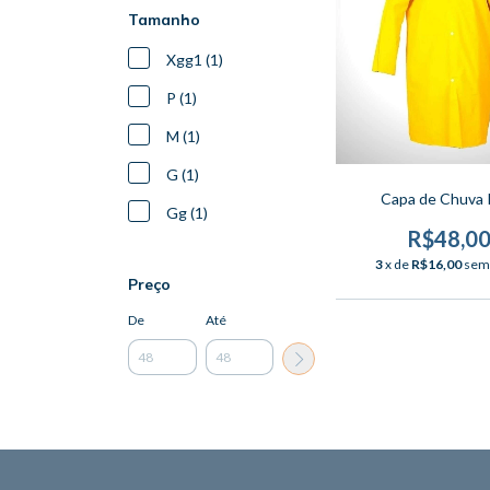
Tamanho
Xgg1 (1)
P (1)
M (1)
G (1)
Capa de Chuva
Gg (1)
R$48,0
3
x de
R$16,00
sem
Preço
De
Até