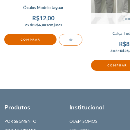
Óculos Modelo Jaguar
R$12,00
6 c
2
x de
R$6,00
sem juros
Calça Tod
COMPRAR
R$8
3
x de
R$28,
COMPRAR
Produtos
Institucional
POR SEGMENTO
QUEM SOMOS